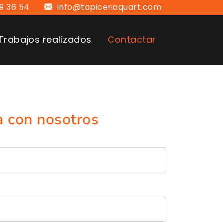
09 36 54
info@tapiceriaquart.com
Trabajos realizados
Contactar
a con nosotros