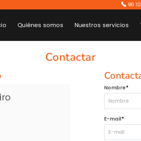
96 1
cio
Quiénes somos
Nuestros servicios
Contactar
o
Contact
Nombre
*
iro
E-mail
*